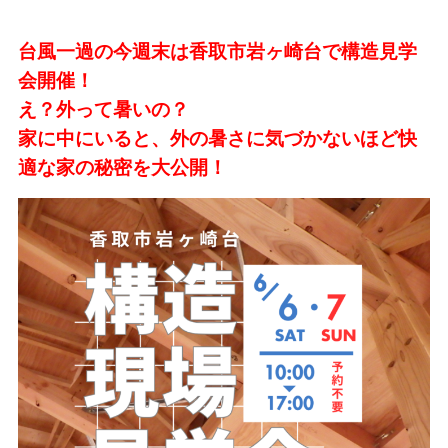
台風一過の今週末は香取市岩ヶ崎台で構造見学
会開催！
え？外って暑いの？
家に中にいると、外の暑さに気づかないほど快
適な家の秘密を大公開！