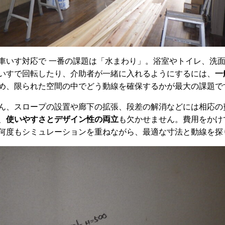
車いす対応で 一番の課題は「水まわり」。浴室やトイレ、洗
いすで回転したり、介助者が一緒に入れるようにするには、
一
め、限られた空間の中でどう動線を確保するかが最大の課題で
ん、スロープの設置や廊下の拡張、段差の解消などには相応の
、
使いやすさとデザイン性の両立
も欠かせません。費用をかけ
何度もシミュレーションを重ねながら、最適な寸法と動線を探