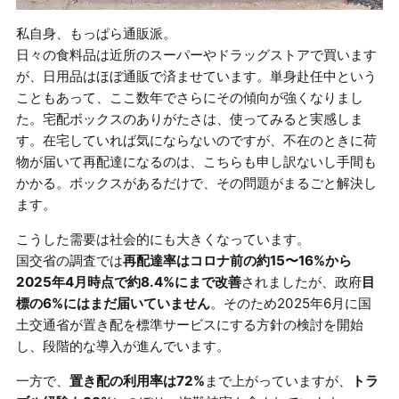
私自身、もっぱら通販派。
日々の食料品は近所のスーパーやドラッグストアで買います
が、日用品はほぼ通販で済ませています。単身赴任中という
こともあって、ここ数年でさらにその傾向が強くなりまし
た。宅配ボックスのありがたさは、使ってみると実感しま
す。在宅していれば気にならないのですが、不在のときに荷
物が届いて再配達になるのは、こちらも申し訳ないし手間も
かかる。ボックスがあるだけで、その問題がまるごと解決し
ます。
こうした需要は社会的にも大きくなっています。
国交省の調査では
再配達率はコロナ前の約15〜16%から
2025年4月時点で約8.4%にまで改善
されましたが、政府
目
標の6%にはまだ届いていません
。そのため2025年6月に国
土交通省が置き配を標準サービスにする方針の検討を開始
し、段階的な導入が進んでいます。
一方で、
置き配の利用率は72%
まで上がっていますが、
トラ