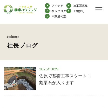
アイデア
施工写真集
社長ブログ
土地探し
不動産相談
column
社長ブログ
2025/10/29
佐原で基礎工事スタート！
割栗石が入ります