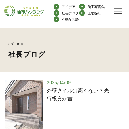
アイデア
施工写真集
社長ブログ
土地探し
不動産相談
column
社長ブログ
2025/04/09
外壁タイルは高くない？先
行投資が吉！