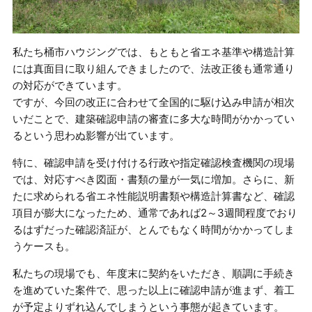
私たち桶市ハウジングでは、もともと省エネ基準や構造計算
には真面目に取り組んできましたので、法改正後も通常通り
の対応ができています。
ですが、今回の改正に合わせて全国的に駆け込み申請が相次
いだことで、建築確認申請の審査に多大な時間がかかってい
るという思わぬ影響が出ています。
特に、確認申請を受け付ける行政や指定確認検査機関の現場
では、対応すべき図面・書類の量が一気に増加。さらに、新
たに求められる省エネ性能説明書類や構造計算書など、確認
項目が膨大になったため、通常であれば2～3週間程度でおり
るはずだった確認済証が、とんでもなく時間がかかってしま
うケースも。
私たちの現場でも、年度末に契約をいただき、順調に手続き
を進めていた案件で、思った以上に確認申請が進まず、着工
が予定よりずれ込んでしまうという事態が起きています。