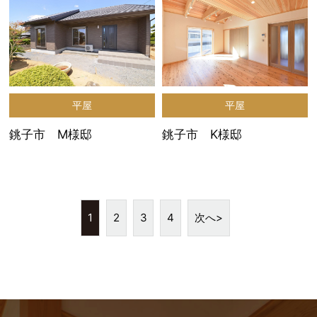
平屋
平屋
銚子市 M様邸
銚子市 K様邸
1
2
3
4
次へ>