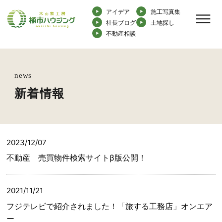
アイデア
施工写真集
社長ブログ
土地探し
不動産相談
news
新着情報
2023/12/07
不動産 売買物件検索サイトβ版公開！
2021/11/21
フジテレビで紹介されました！「旅する工務店」オンエア
ー