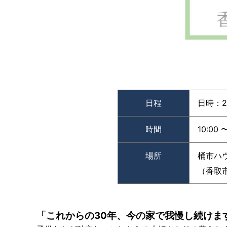
日時：2
日程
10:00 
時間
桶市ハ
場所
（香取市
「これからの30年、今の家で我慢し続けま