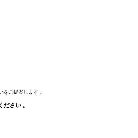
まいをご提案します
。
ください
。