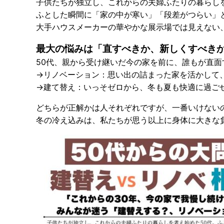
子供たちが独立し、これからの夫婦ふたりの暮らしを
ふとした瞬間に「家の中が寒い」「段差がつらい」
大手ハウスメーカーの華やかな展示場では見えない
最大の悩みは「直すべきか、新しくすべき
50代、親から受け継いだ今の家を前に、誰もが直
→リノベーション
：思い出の詰まった家を活かして
→建て替え
：いっそゼロから、冬も夏も快適に過ご
どちらが正解かは人それぞれですが、一番いけない
冬の冷え込みは、私たちが思う以上に身体に大きな