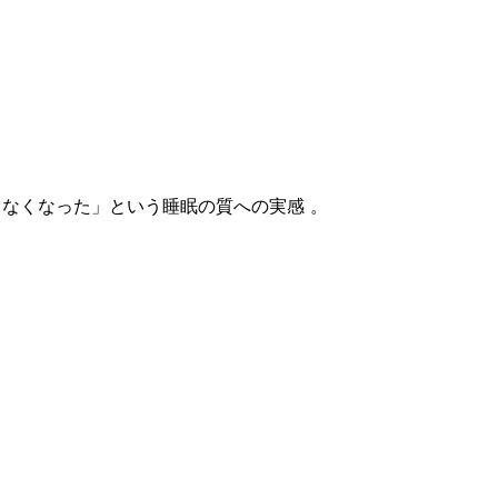
きなくなった」という
睡眠の質への実感
。