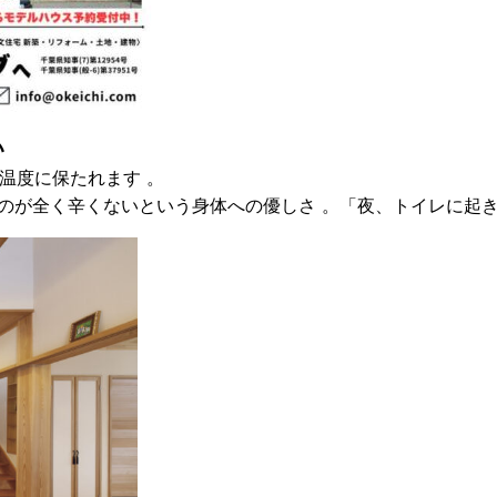
い
な温度に保たれます
。
のが全く辛くないという
身体への優しさ
。
「夜、トイレに起